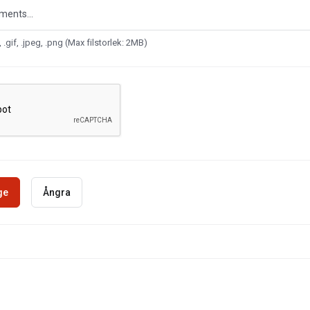
ments...
, .gif, .jpeg, .png (Max filstorlek: 2MB)
Ångra