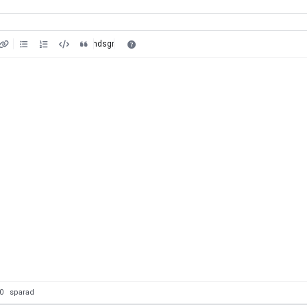
Förhandsgranska
: 0
sparad