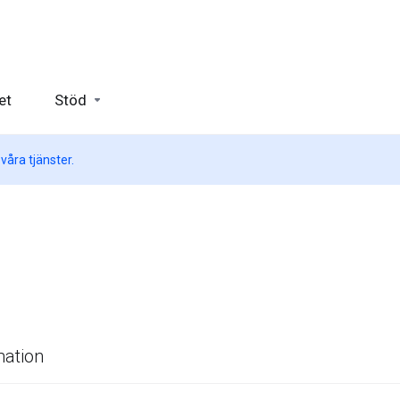
et
Stöd
åra tjänster.
mation